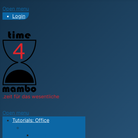
Open menu
Login
.zeit für das wesentliche
Open menu
Tutorials: Office
Excel
Power Pivot