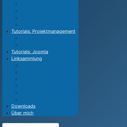
Word
PowerPoint
Outlook
Microsoft 365
Tutorials: Projektmanagement
Dokumente
MS-Project
Tutorials: Joomla
Linksammlung
Technik: CSS & HTML
Tutorial-Videos
Rechtliches für die Website
Know How für die Website
Inklusion
Tests für die Website
Downloads
Über mich
Suchen