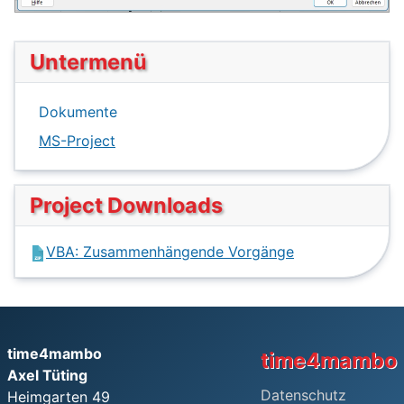
Untermenü
Dokumente
MS-Project
Project Downloads
VBA: Zusammenhängende Vorgänge
time4mambo
time4mambo
Axel Tüting
Datenschutz
Heimgarten 49