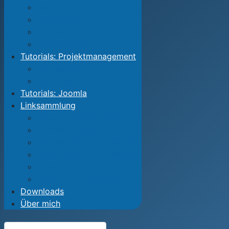
Word
PowerPoint
Outlook
Microsoft 365
Tutorials: Projektmanagement
Dokumente
MS-Project
Tutorials: Joomla
Linksammlung
Technik: CSS & HTML
Tutorial-Videos
Rechtliches für die Website
Know How für die Website
Inklusion
Tests für die Website
Downloads
Über mich
Suchen