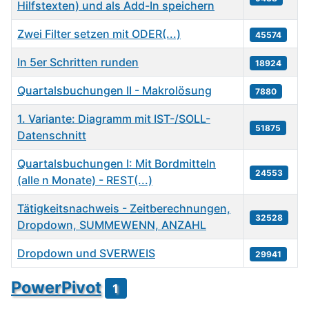
Hilfstexten) und als Add-In speichern
Zwei Filter setzen mit ODER(...)
45574
In 5er Schritten runden
18924
Quartalsbuchungen II - Makrolösung
7880
1. Variante: Diagramm mit IST-/SOLL-
51875
Datenschnitt
Quartalsbuchungen I: Mit Bordmitteln
24553
(alle n Monate) - REST(...)
Tätigkeitsnachweis - Zeitberechnungen,
32528
Dropdown, SUMMEWENN, ANZAHL
Dropdown und SVERWEIS
29941
Beiträge
PowerPivot
1