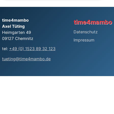
time4mambo
time4mambo
Axel Tüting
Datenschutz
Heimgarten 49
09127 Chemnitz
Impressum
tel:
+49 (0) 1523 89 32 123
tueting@time4mambo.de