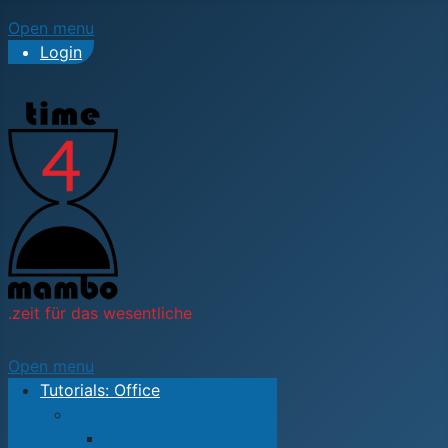
Open menu
Login
.zeit für das wesentliche
Open menu
Tutorials: Office
Excel
Power Pivot