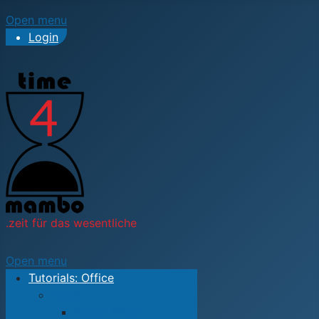
Open menu
Login
.zeit für das wesentliche
Open menu
Tutorials: Office
Excel
Power Pivot