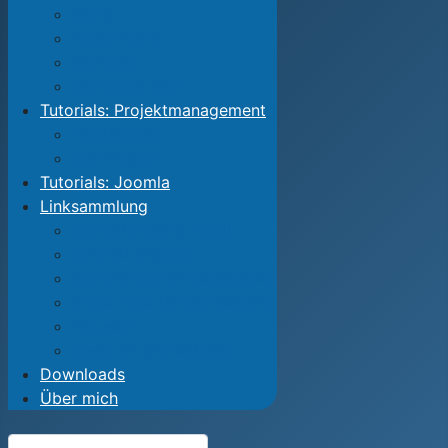
Word
PowerPoint
Outlook
Microsoft 365
Tutorials: Projektmanagement
Dokumente
MS-Project
Tutorials: Joomla
Linksammlung
Technik: CSS & HTML
Tutorial-Videos
Rechtliches für die Website
Know How für die Website
Inklusion
Tests für die Website
Downloads
Über mich
Suchen