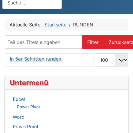
Aktuelle Seite:
Startseite
RUNDEN
Teil des Titels eingeben
Filter
Zurückset
Anzeige #
In 5er Schritten runden
Untermenü
Excel
Power Pivot
Word
PowerPoint